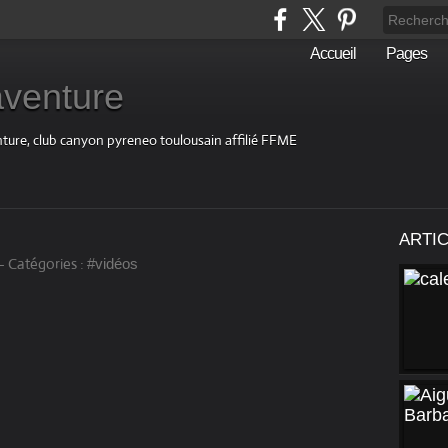
Accueil
Pages
aventure
nture, club canyon pyreneo toulousain affilié FFME
ARTI
-
Catégories :
#vidéos