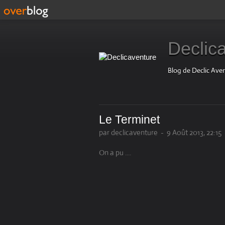
Declic
Blog de Declic Ave
Le Terminet
par declicaventure
-
9 Août 2013, 22:15
On a pu ....