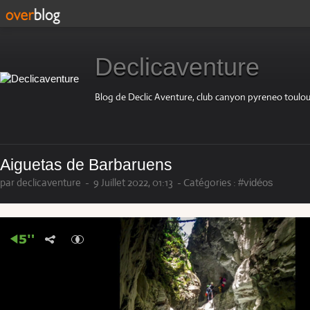
Declicaventure
Blog de Declic Aventure, club canyon pyreneo toulou
Aiguetas de Barbaruens
par declicaventure
-
9 Juillet 2022, 01:13
-
Catégories :
#vidéos